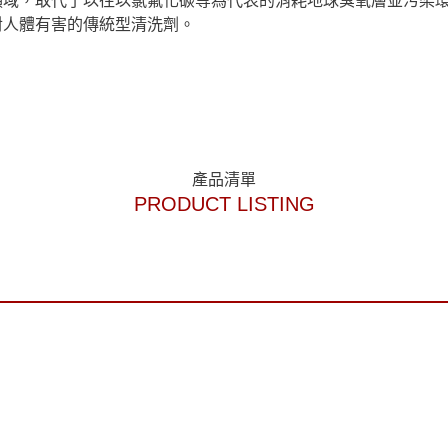
領域，取代了以往以氯氟化碳等為代表的消耗地球臭氧層並污染
對人體有害的傳統型清洗劑。
產品清單
PRODUCT LISTING