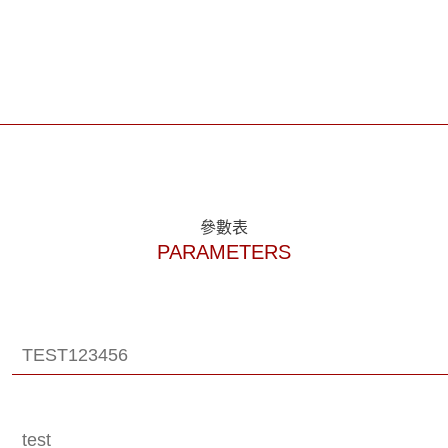
參數表
PARAMETERS
TEST123456
test